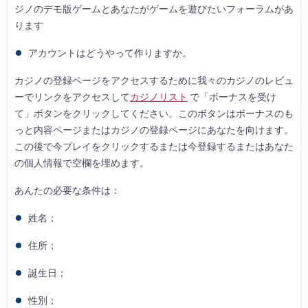
ジノのデモ版ゲームとあなたがゲームを遊びたいフォーラムがあ
ります
アカウントはどうやって作りますか。
カジノの登録ページをアクセスするために我々のカジノのレビュ
ーでリンクをアクセスして
カジノリスト
で「ボーナスを受け
て」ボタンをクリックしてください。このボタンはボーナスのも
っと内容ページまたはカジノの登録ページにあなたを向けます。
この後で今プレイをクリックするまたは今登録するまたはあなた
の個人情報で空欄を埋めます。
あんたの必要な条件は：
姓名；
住所；
誕生日；
性別；