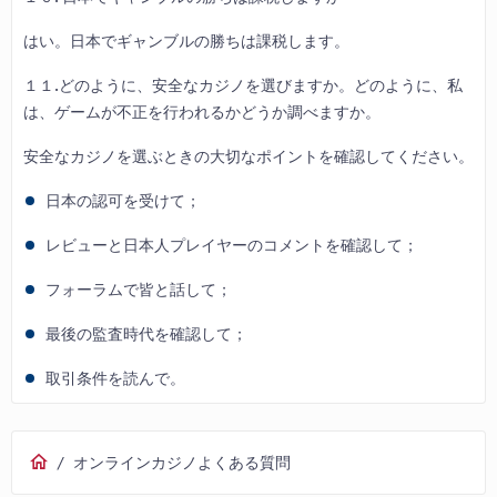
はい。日本でギャンブルの勝ちは課税します。
１１.どのように、安全なカジノを選びますか。どのように、私
は、ゲームが不正を行われるかどうか調べますか。
安全なカジノを選ぶときの大切なポイントを確認してください。
日本の認可を受けて；
レビューと日本人プレイヤーのコメントを確認して；
フォーラムで皆と話して；
最後の監査時代を確認して；
取引条件を読んで。
/
オンラインカジノよくある質問