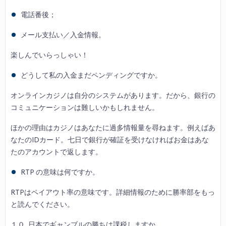
電話番後；
メール支払い／入金情報。
楽しんでいらっしゃい！
どうして私の入金まだペンディングですか。
オンラインカジノは自分のシステムがあります。だから、銀行の
コミュニケーションは難しいかもしれません。
ほかの理由はカジノはあなたに過多情報量を尋ねます。例えばあ
なたのIDカード。七日で銀行が確証を受けなければお金はあな
たのアカウントで返します。
RTP の意味は何ですか。
RTPはペイアウト率の意味です。詳細情報のために勝率部をもっ
と読んでください。
１０. 日本でギャンブルの勝ちは課税しますか