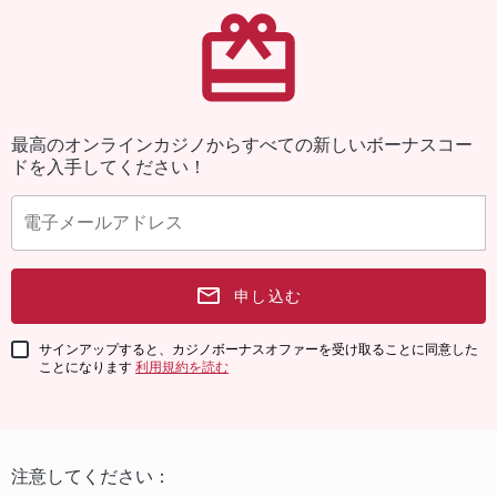
最高のオンラインカジノからすべての新しいボーナスコー
ドを入手してください！
申し込む
サインアップすると、カジノボーナスオファーを受け取ることに同意した
ことになります
利用規約を読む
注意してください：