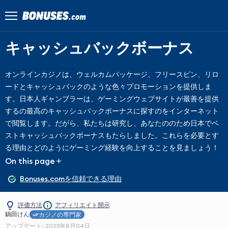
キャッシュバックボーナス
オンラインカジノは、ウェルカムパッケージ、フリースピン、リロ
ードとキャッシュバックのような色々プロモーションを提供しま
す。日本人ギャンブラーは、ゲーミングウェブサイトが最善を提供
するの最高のキャッシュバックボーナスに探すのをインターネット
で閲覧します。だがら、私たちは研究し、あなたののため日本でベ
ストキャッシュバックボーナスもたらしました。これらを必要とす
る理由とどのようにゲーミング経験を向上することを見ましょう！
On this page
Bonuses.comを信頼できる理由
評価方法
アフィリエイト開示
鍋田けん
カジノの専門家
アップデート:
2025年8月04日