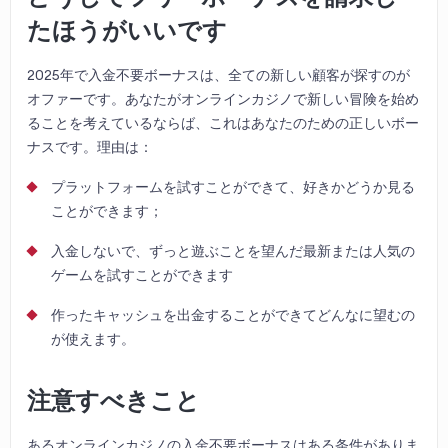
たほうがいいです
2025年で入金不要ボーナスは、全ての新しい顧客が探すのが
オファーです。あなたがオンラインカジノで新しい冒険を始め
ることを考えているならば、これはあなたのための正しいボー
ナスです。理由は：
プラットフォームを試すことができて、好きかどうか見る
ことができます；
入金しないで、ずっと遊ぶことを望んだ最新または人気の
ゲームを試すことができます
作ったキャッシュを出金することができてどんなに望むの
が使えます。
注意すべきこと
あるオンラインカジノの入金不要ボーナスはある条件がありま