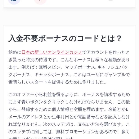
入金不要ボーナスのコードとは？
始めに
日本の新しいオンラインカジノ
でアカウントを作ったと
き貰った特別の待遇です。こんなボーナスは様々な種類があり
ます。例えば：無料スピン、マッチボーナス, キャッシュバッ
クボーナス、キャッシボーナス。これはユーザにギャンブルで
素晴らしいスタートを提供するために作りました。
このオファーから利益を得るように、ボーナスを請求するため
にまず青いボタンをクリックしなければならりません。この後
から、登録するために個人情報と空欄を埋めます。名前とかE
メールのアドレスとか生年月日とか電話番号などを記入しなけ
ればなりません。次のスッテプは、支払い方法を選びます。こ
のスッテプに関しては、無料プロモーションがあろので、多く