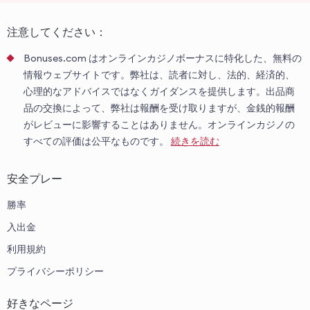
注意してください：
Bonuses.com はオンラインカジノボーナスに特化した、無料の
情報ウェブサイトです。弊社は、読者に対し、法的、経済的、
心理的なアドバイスではなくガイダンスを提供します。出品商
品の交換によって、弊社は報酬を受け取りますが、金銭的報酬
がレビューに影響することはありません。オンラインカジノの
すべての評価は公平なものです。
続きを読む
安全プレー
勝率
入出金
利用規約
プライバシーポリシー
好きなページ