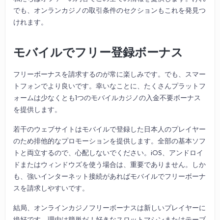
でも、オンランカジノの取引条件のセクションもこれを発見つ
けれます。
モバイルでフリー登録ボーナス
フリーボーナスを請求するのが常に楽しみです。でも、スマー
トフォンでより良いです。幸いなことに、たくさんプラットフ
ォームは少なくとも1つのモバイルカジノの入金不要ボーナス
を提供します。
若干のウェブサイトはモバイルで登録した日本人のプレイヤー
のため排他的なプロモーションを提供します。全部の基本ソフ
トと両立するので、心配しないでください。iOS、アンドロイ
ドまたはウィンドウズを使う場合は、重要でありません。しか
も、強いインターネット接続があればモバイルでフリーボーナ
スを請求しやすいです。
結局、オンラインカジノフリーボーナスは新しいプレイヤーに
絶好です。理由は簡単だ！好きなスロットマシンまたはテーブ