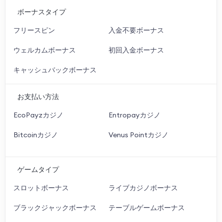
ボーナスタイプ
フリースピン
入金不要ボーナス
ウェルカムボーナス
初回入金ボーナス
キャッシュバックボーナス
お支払い方法
EcoPayzカジノ
Entropayカジノ
Bitcoinカジノ
Venus Pointカジノ
ゲームタイプ
スロットボーナス
ライブカジノボーナス
ブラックジャックボーナス
テーブルゲームボーナス