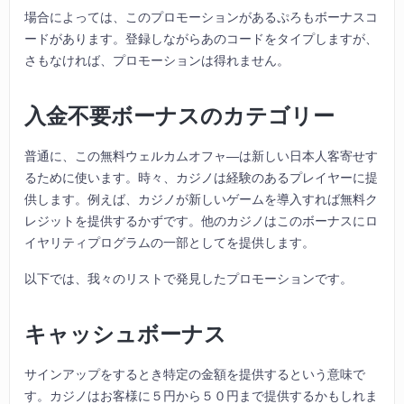
場合によっては、このプロモーションがあるぷろもボーナスコ
ードがあります。登録しながらあのコードをタイプしますが、
さもなければ、プロモーションは得れません。
入金不要ボーナスのカテゴリー
普通に、この無料ウェルカムオフャ―は新しい日本人客寄せす
るために使います。時々、カジノは経験のあるプレイヤーに提
供します。例えば、カジノが新しいゲームを導入すれば無料ク
レジットを提供するかずです。他のカジノはこのボーナスにロ
イヤリティプログラムの一部としてを提供します。
以下では、我々のリストで発見したプロモーションです。
キャッシュボーナス
サインアップをするとき特定の金額を提供するという意味で
す。カジノはお客様に５円から５０円まで提供するかもしれま