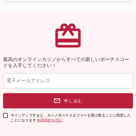
最高のオンラインカジノからすべての新しいボーナスコー
ドを入手してください！
申し込む
サインアップすると、カジノボーナスオファーを受け取ることに同意した
ことになります
利用規約を読む