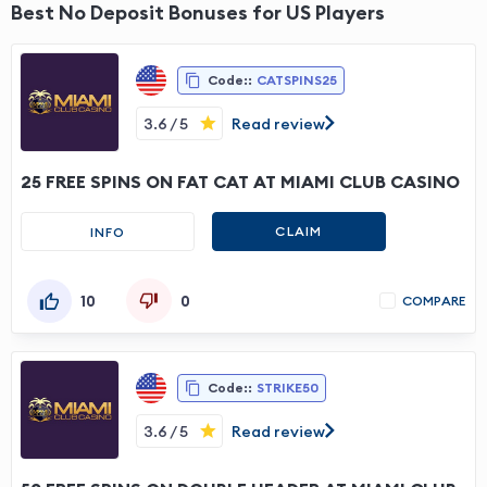
Best No Deposit Bonuses for US Players
Code::
CATSPINS25
3.6 / 5
Read review
25 FREE SPINS ON FAT CAT AT MIAMI CLUB CASINO
CLAIM
INFO
10
0
COMPARE
Code::
STRIKE50
3.6 / 5
Read review