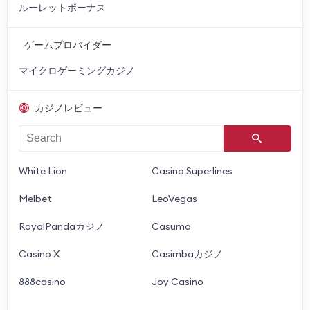
ルーレットボーナス
ゲームプロバイダー
マイクロゲーミングカジノ
カジノレビュー
White Lion
Casino Superlines
Melbet
LeoVegas
RoyalPandaカジノ
Casumo
Casino X
Casimbaカジノ
888casino
Joy Casino