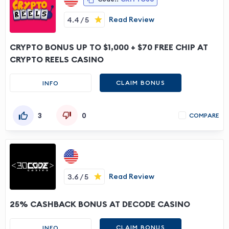
Read Review
4.4 / 5
CRYPTO BONUS UP TO $1,000 + $70 FREE CHIP AT
CRYPTO REELS CASINO
CLAIM BONUS
INFO
3
0
COMPARE
Read Review
3.6 / 5
25% CASHBACK BONUS AT DECODE CASINO
CLAIM BONUS
INFO