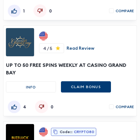
1
0
COMPARE
Read Review
4 / 5
UP TO 50 FREE SPINS WEEKLY AT CASINO GRAND
BAY
CLAIM BONUS
INFO
4
0
COMPARE
Code::
CRYPTO80