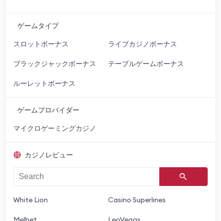
ゲームタイプ
スロットボーナス
ライブカジノボーナス
ブラックジャックボーナス
テーブルゲームボーナス
ルーレットボーナス
ゲームプロバイダー
マイクロゲーミングカジノ
カジノレビュー
White Lion
Casino Superlines
Melbet
LeoVegas