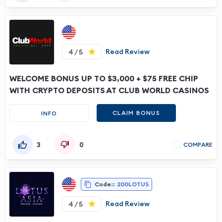
Read Review
4 / 5
WELCOME BONUS UP TO $3,000 + $75 FREE CHIP
WITH CRYPTO DEPOSITS AT CLUB WORLD CASINOS
CLAIM BONUS
INFO
3
0
COMPARE
Code::
200LOTUS
Read Review
4 / 5