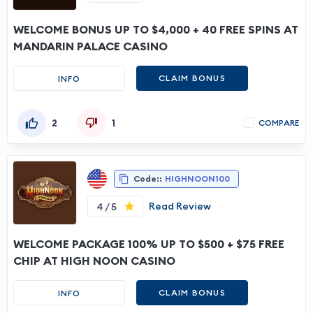
WELCOME BONUS UP TO $4,000 + 40 FREE SPINS AT
MANDARIN PALACE CASINO
CLAIM BONUS
INFO
2
1
COMPARE
Code::
HIGHNOON100
Read Review
4 / 5
WELCOME PACKAGE 100% UP TO $500 + $75 FREE
CHIP AT HIGH NOON CASINO
CLAIM BONUS
INFO