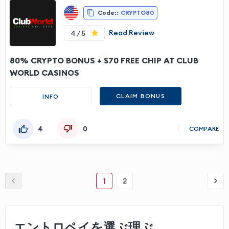
Code::
CRYPTO80
Read Review
4 / 5
80% CRYPTO BONUS + $70 FREE CHIP AT CLUB
WORLD CASINOS
CLAIM BONUS
INFO
4
0
COMPARE
1
2
エントロペイを選ぶ理ぶ