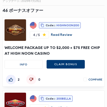
アップデート:
2025年7月25日
46 ボーナスオファー
Code::
HIGHNOON200
Read Review
4 / 5
WELCOME PACKAGE UP TO $2,000 + $75 FREE CHIP
AT HIGH NOON CASINO
CLAIM BONUS
INFO
2
0
COMPARE
Code::
200BELLA