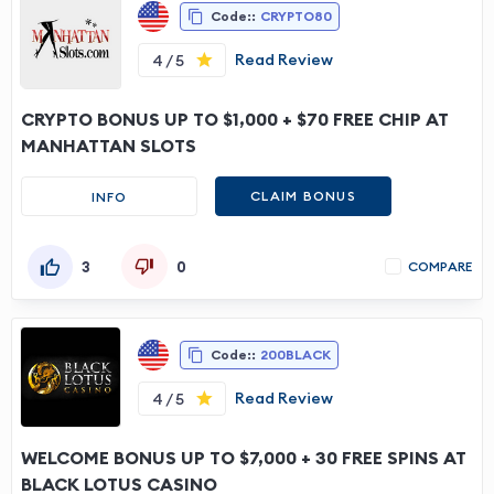
Code::
CRYPTO80
Read Review
4 / 5
CRYPTO BONUS UP TO $1,000 + $70 FREE CHIP AT
MANHATTAN SLOTS
CLAIM BONUS
INFO
3
0
COMPARE
Code::
200BLACK
Read Review
4 / 5
WELCOME BONUS UP TO $7,000 + 30 FREE SPINS AT
BLACK LOTUS CASINO