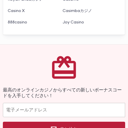
Casino X
Casimbaカジノ
888casino
Joy Casino
最高のオンラインカジノからすべての新しいボーナスコー
ドを入手してください！