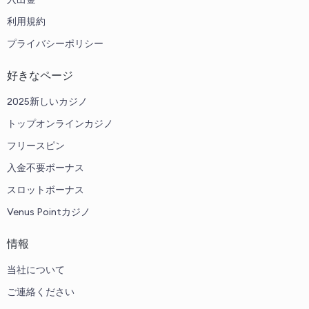
利用規約
プライバシーポリシー
好きなページ
2025新しいカジノ
トップオンラインカジノ
フリースピン
入金不要ボーナス
スロットボーナス
Venus Pointカジノ
情報
当社について
ご連絡ください