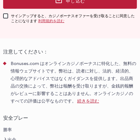
申し込む
サインアップすると、カジノボーナスオファーを受け取ることに同意した
ことになります
利用規約を読む
注意してください：
Bonuses.com はオンラインカジノボーナスに特化した、無料の
情報ウェブサイトです。弊社は、読者に対し、法的、経済的、
心理的なアドバイスではなくガイダンスを提供します。出品商
品の交換によって、弊社は報酬を受け取りますが、金銭的報酬
がレビューに影響することはありません。オンラインカジノの
すべての評価は公平なものです。
続きを読む
安全プレー
勝率
入出金