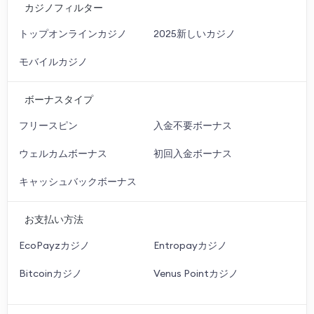
カジノフィルター
トップオンラインカジノ
2025新しいカジノ
モバイルカジノ
ボーナスタイプ
フリースピン
入金不要ボーナス
ウェルカムボーナス
初回入金ボーナス
キャッシュバックボーナス
お支払い方法
EcoPayzカジノ
Entropayカジノ
Bitcoinカジノ
Venus Pointカジノ