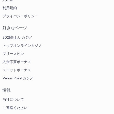
利用規約
プライバシーポリシー
好きなページ
2025新しいカジノ
トップオンラインカジノ
フリースピン
入金不要ボーナス
スロットボーナス
Venus Pointカジノ
情報
当社について
ご連絡ください