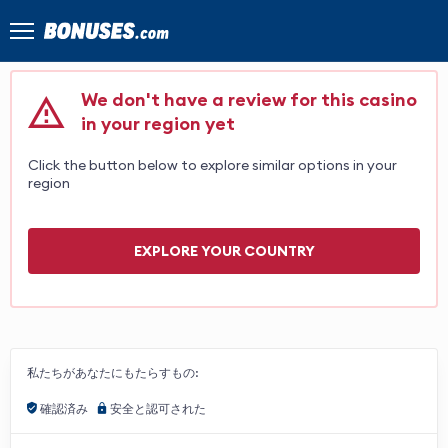
We don't have a review for this casino
in your region yet
Click the button below to explore similar options in your
region
EXPLORE YOUR COUNTRY
私たちがあなたにもたらすもの:
確認済み
安全と認可された